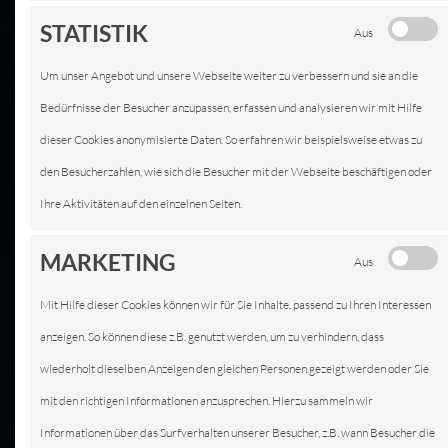
STATISTIK
Aus
Um unser Angebot und unsere Webseite weiter zu verbessern und sie an die
Bedürfnisse der Besucher anzupassen, erfassen und analysieren wir mit Hilfe
dieser Cookies anonymisierte Daten. So erfahren wir beispielsweise etwas zu
KFZ-SERVICE IN
den Besucherzahlen, wie sich die Besucher mit der Webseite beschäftigen oder
WORMS
Ihre Aktivitäten auf den einzelnen Seiten.
WIR SIND IHRE PROFISERVICE
MARKETING
Aus
WERKSTATT
Mit Hilfe dieser Cookies können wir für Sie Inhalte, passend zu Ihren Interessen
anzeigen. So können diese z.B. genutzt werden, um zu verhindern, dass
wiederholt dieselben Anzeigen den gleichen Personen gezeigt werden oder Sie
mit den richtigen Informationen anzusprechen. Hierzu sammeln wir
Informationen über das Surfverhalten unserer Besucher, z.B. wann Besucher die