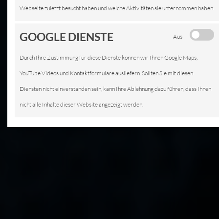
Webseite zuletzt besucht haben und welche Aktivitäten sie unternommen haben.
GOOGLE DIENSTE
Aus
Durch Ihre Zustimmung für diese Dienste können wir Ihnen Google Maps,
YouTube Videos und Kontaktformulare ausliefern. Sollten Sie mit diesen
Diensten nicht einverstanden sein, kann Ihre Ablehnung dazu führen, dass Ihnen
nicht alle Inhalte dieser Website angezeigt werden.